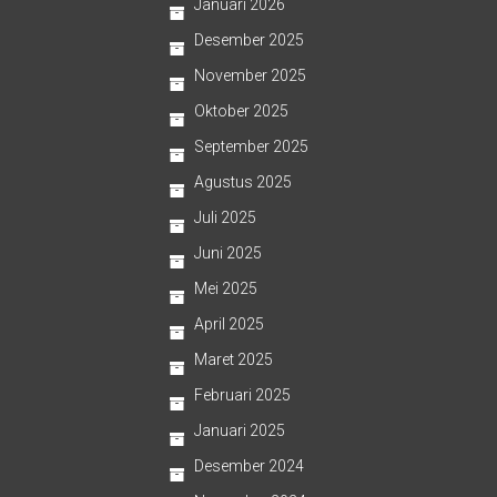
Januari 2026
Desember 2025
November 2025
Oktober 2025
September 2025
Agustus 2025
Juli 2025
Juni 2025
Mei 2025
April 2025
Maret 2025
Februari 2025
Januari 2025
Desember 2024