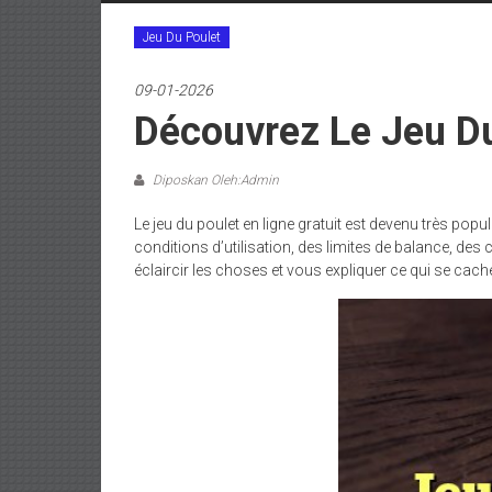
Jeu Du Poulet
09-01-2026
Découvrez Le Jeu Du
Diposkan Oleh:Admin
Le jeu du poulet en ligne gratuit est devenu très popu
conditions d’utilisation, des limites de balance, des 
éclaircir les choses et vous expliquer ce qui se cache 