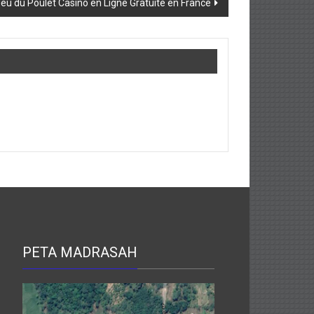
eu du Poulet Casino en Ligne Gratuite en France
PETA MADRASAH