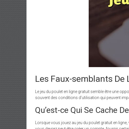
Les Faux-semblants De L
Le jeu du poulet en ligne gratuit semble être une oppor
souvent des conditions d’utilisation qui peuvent impa
Qu’est-ce Qui Se Cache Der
Lorsque vous jouez au jeu du poulet gratuit en ligne
vous devrez peut-être créer un compte, fournir cert