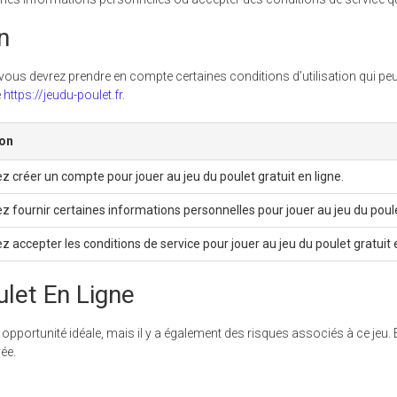
n
, vous devrez prendre en compte certaines conditions d’utilisation qui pe
e
https://jeudu-poulet.fr
.
ion
 créer un compte pour jouer au jeu du poulet gratuit en ligne.
 fournir certaines informations personnelles pour jouer au jeu du poulet
 accepter les conditions de service pour jouer au jeu du poulet gratuit e
let En Ligne
 opportunité idéale, mais il y a également des risques associés à ce jeu. En 
vée.