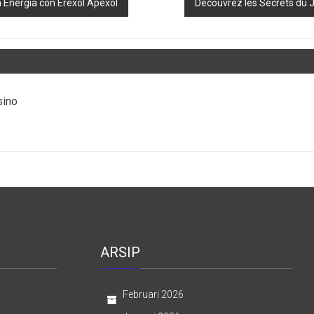
 Energia con Erexol Apexol
Découvrez les Secrets du J
sino
ARSIP
Februari 2026