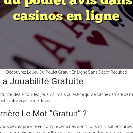
Découvrez Le Jeu Du Poulet Gratuit En Ligne Sans Dépôt Required
a Jouabilité Gratuite
tunité idéale pour les joueurs, mais qu’est-ce qui se cache derrière ce mot “
cté votre expérience de jeu.
rière Le Mot “Gratuit” ?
, vous devrez prendre en compte certaines conditions d’utilisation qui pe
aines informations personnelles ou accepter des conditions de service qu