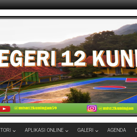
KTORI
APLIKASI ONLINE
GALERI
AGENDA