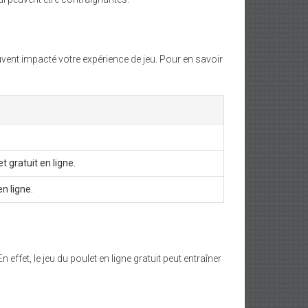
uvent impacté votre expérience de jeu. Pour en savoir
 gratuit en ligne.
n ligne.
effet, le jeu du poulet en ligne gratuit peut entraîner