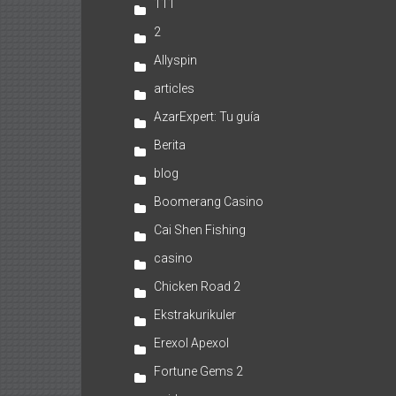
111
2
Allyspin
articles
AzarExpert: Tu guía
Berita
blog
Boomerang Casino
Cai Shen Fishing
casino
Chicken Road 2
Ekstrakurikuler
Erexol Apexol
Fortune Gems 2