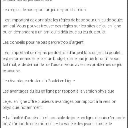
Les règles de base pour un jeu de poulet amical
Il est important de connaître les règles de base pour un jeu de poulet
amical. Vous pouvez trouver ces règles sur les sites de jeu en ligne
ou en demandant à un ami qui a déjà joué au jeu du poulet.
Les conseils pour ne pas perdre trop d’argent
Il est important de ne pas perdre trop d’argent lors du jeu du poulet. Il
est recommandé de fixer un budget, de ne pas jouer lorsqu’il vous
fait mal, et de demander de l’aide si vous avez des problèmes de jeu
excessive.
Les Avantages du Jeu du Poulet en Ligne
Les avantages du jeu en ligne par rapport à la version physique
Le jeu en ligne offre plusieurs avantages par rapport à la version
physique, notamment :
– La facilité d’accès : il est possible de jouer en ligne depuis n’importe
où, à n’importe quel moment. – La variété des jeux : il existe de