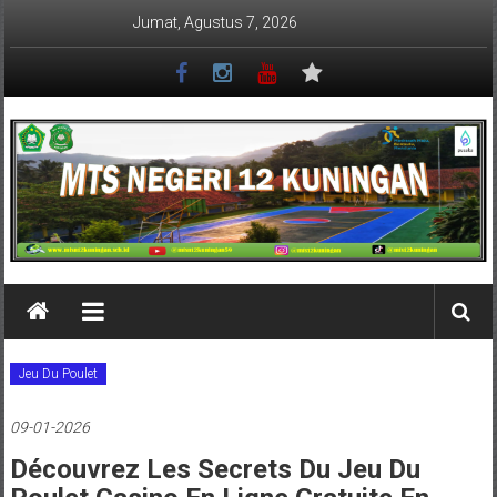
Lompat
Jumat, Agustus 7, 2026
ke
konten
MTSN
12
KUNINGAN
Jeu Du Poulet
09-01-2026
Découvrez Les Secrets Du Jeu Du