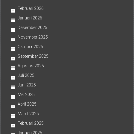
Februari 2026
Januari 2026
Desember 2025
November 2025
Oktober 2025
September 2025
Agustus 2025
Juli 2025
Juni 2025
Mei 2025
April 2025
Maret 2025
Februari 2025
Januari 2025