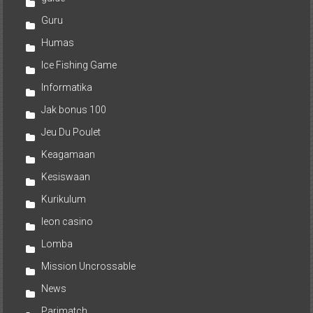
Guru
Humas
Ice Fishing Game
Informatika
Jak bonus 100
Jeu Du Poulet
Keagamaan
Kesiswaan
Kurikulum
leon casino
Lomba
Mission Uncrossable
News
Parimatch