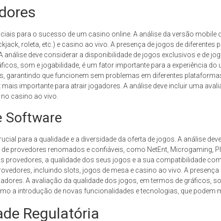
edores
uciais para o sucesso de um casino online. A análise da versão mobile d
ckjack, roleta, etc.) e casino ao vivo. A presença de jogos de diferent
 A análise deve considerar a disponibilidade de jogos exclusivos e de 
icos, som e jogabilidade, é um fator importante para a experiência do 
, garantindo que funcionem sem problemas em diferentes plataformas.
z mais importante para atrair jogadores. A análise deve incluir uma ava
 no casino ao vivo.
e Software
cial para a qualidade e a diversidade da oferta de jogos. A análise dev
 de provedores renomados e confiáveis, como NetEnt, Microgaming, Pl
dos provedores, a qualidade dos seus jogos e a sua compatibilidade co
rovedores, incluindo slots, jogos de mesa e casino ao vivo. A presenç
adores. A avaliação da qualidade dos jogos, em termos de gráficos, som
o a introdução de novas funcionalidades e tecnologias, que podem me
de Regulatória