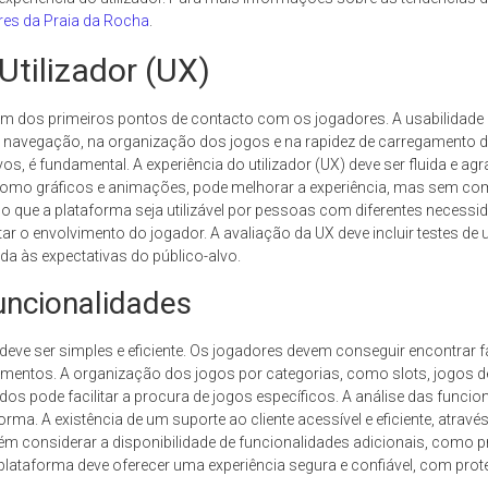
es da Praia da Rocha
.
Utilizador (UX)
um dos primeiros pontos de contacto com os jogadores. A usabilidade da
 de navegação, na organização dos jogos e na rapidez de carregamento d
vos, é fundamental. A experiência do utilizador (UX) deve ser fluida e 
, como gráficos e animações, pode melhorar a experiência, mas sem co
o que a plataforma seja utilizável por pessoas com diferentes necess
 envolvimento do jogador. A avaliação da UX deve incluir testes de us
da às expectativas do público-alvo.
uncionalidades
eve ser simples e eficiente. Os jogadores devem conseguir encontrar f
amentos. A organização dos jogos por categorias, como slots, jogos de
os pode facilitar a procura de jogos específicos. A análise das funcion
ma. A existência de um suporte ao cliente acessível e eficiente, através
mbém considerar a disponibilidade de funcionalidades adicionais, como
ataforma deve oferecer uma experiência segura e confiável, com prot