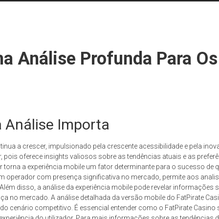
ma Análise Profunda Para Os
a Análise Importa
inua a crescer, impulsionado pela crescente acessibilidade e pela inov
or, pois oferece insights valiosos sobre as tendências atuais e as pref
ar torna a experiência mobile um fator determinante para o sucesso de
m operador com presença significativa no mercado, permite aos analista
. Além disso, a análise da experiência mobile pode revelar informações 
iança no mercado. A análise detalhada da versão mobile do FatPirate 
do cenário competitivo. É essencial entender como o FatPirate Casin
e experiência do utilizador. Para mais informações sobre as tendências