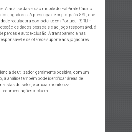
ne. A análise da versão mobile do FatPirate Casino
dos jogadores. A presença de criptografia SSL, que
entidade reguladora competente em Portugal (SRIJ –
roteção de dados pessoais e ao jogo responsável, é
 de perdas e autoexclusão. A transparência nas
responsável e se oferece suporte aos jogadores
iência de utilizador geralmente positiva, com um
o, a análise também pode identificar áreas de
listas do setor, é crucial monitorizar
As recomendações incluem: