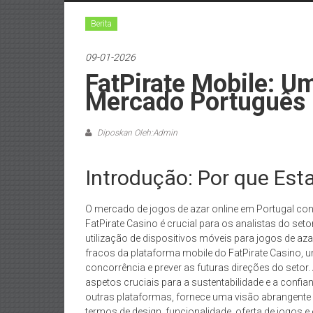
Berita
09-01-2026
FatPirate Mobile: U
Mercado Português
Diposkan Oleh:Admin
Introdução: Por que Est
O mercado de jogos de azar online em Portugal cont
FatPirate Casino é crucial para os analistas do set
utilização de dispositivos móveis para jogos de az
fracos da plataforma mobile do FatPirate Casino, u
concorrência e prever as futuras direções do setor
aspetos cruciais para a sustentabilidade e a conf
outras plataformas, fornece uma visão abrangente 
termos de design, funcionalidade, oferta de jogos 