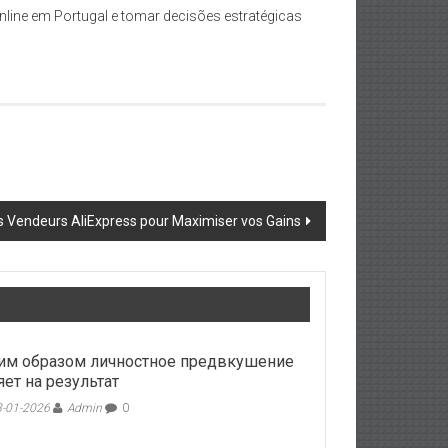
nline em Portugal e tomar decisões estratégicas
es Vendeurs AliExpress pour Maximiser vos Gains
им образом личностное предвкушение
яет на результат
-01-2026
Admin
0