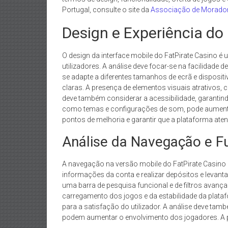
Portugal, consulte o site da
Associação de Morador
Design e Experiência do 
O design da interface mobile do FatPirate Casino é 
utilizadores. A análise deve focar-se na facilidade
se adapte a diferentes tamanhos de ecrã e dispositi
claras. A presença de elementos visuais atrativos
deve também considerar a acessibilidade, garantind
como temas e configurações de som, pode aumentar o
pontos de melhoria e garantir que a plataforma aten
Análise da Navegação e F
A navegação na versão mobile do FatPirate Casino d
informações da conta e realizar depósitos e levant
uma barra de pesquisa funcional e de filtros avançad
carregamento dos jogos e da estabilidade da platafor
para a satisfação do utilizador. A análise deve ta
podem aumentar o envolvimento dos jogadores. A pl