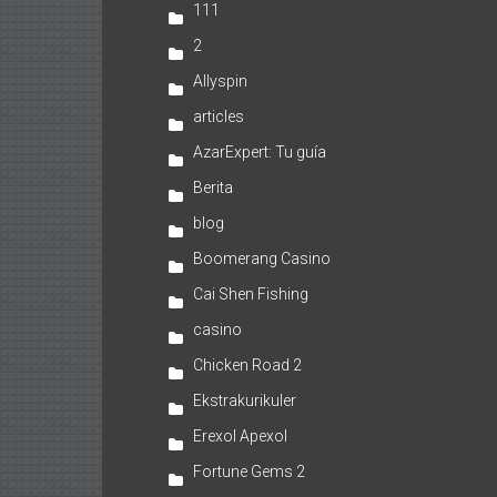
111
2
Allyspin
articles
AzarExpert: Tu guía
Berita
blog
Boomerang Casino
Cai Shen Fishing
casino
Chicken Road 2
Ekstrakurikuler
Erexol Apexol
Fortune Gems 2