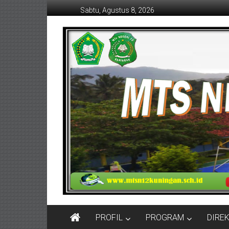
Lompat
Sabtu, Agustus 8, 2026
ke
konten
MTSN
12
KUNINGAN
PROFIL
PROGRAM
DIRE