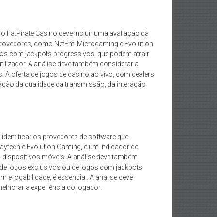
o FatPirate Casino deve incluir uma avaliação da
es provedores, como NetEnt, Microgaming e Evolution
jogos com jackpots progressivos, que podem atrair
utilizador. A análise deve também considerar a
 A oferta de jogos de casino ao vivo, com dealers
liação da qualidade da transmissão, da interação
e identificar os provedores de software que
aytech e Evolution Gaming, é um indicador de
m dispositivos móveis. A análise deve também
a de jogos exclusivos ou de jogos com jackpots
 e jogabilidade, é essencial. A análise deve
lhorar a experiência do jogador.