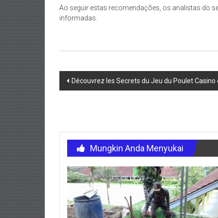
Ao seguir estas recomendações, os analistas do se
informadas.
Navigasi
Découvrez les Secrets du Jeu du Poulet Casino 
pos
Mungkin Anda Menyukai