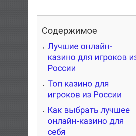
Содержимое
Лучшие онлайн-
казино для игроков и
России
Топ казино для
игроков из России
Как выбрать лучшее
онлайн-казино для
себя