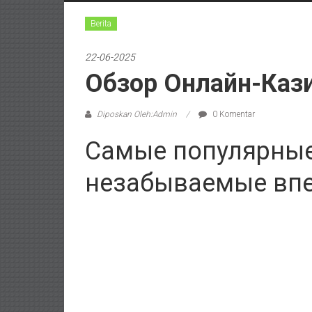
Berita
22-06-2025
Обзор Онлайн-Кази
Diposkan Oleh:Admin
0 Komentar
Самые популярные
незабываемые впе