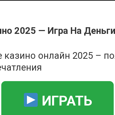
но 2025 — Игра На Деньг
 казино онлайн 2025 – по
чатления
ИГРАТЬ