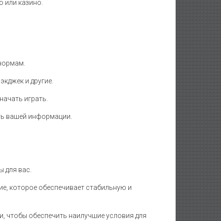
о или казино.
 нормам.
экджек и другие.
начать играть.
ть вашей информации.
ы для вас.
ие, которое обеспечивает стабильную и
ии, чтобы обеспечить наилучшие условия для