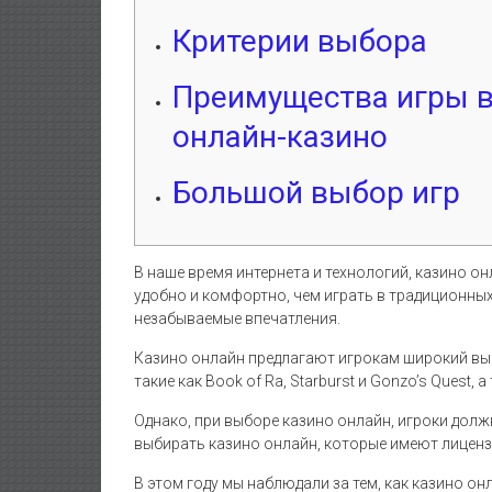
Критерии выбора
Преимущества игры 
онлайн-казино
Большой выбор игр
В наше время интернета и технологий, казино о
удобно и комфортно, чем играть в традиционных
незабываемые впечатления.
Казино онлайн предлагают игрокам широкий выб
такие как Book of Ra, Starburst и Gonzo’s Quest, а
Однако, при выборе казино онлайн, игроки дол
выбирать казино онлайн, которые имеют лицензи
В этом году мы наблюдали за тем, как казино о