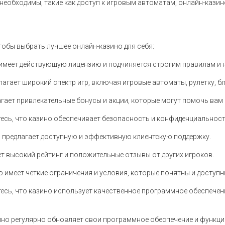
м необходимы, такие как доступ к игровым автоматам, онлайн-казин
тобы выбрать лучшее онлайн-казино для себя:
но имеет действующую лицензию и подчиняется строгим правилам и
длагает широкий спектр игр, включая игровые автоматы, рулетку, бл
лагает привлекательные бонусы и акции, которые могут помочь вам 
тесь, что казино обеспечивает безопасность и конфиденциальнос
но предлагает доступную и эффективную клиентскую поддержку.
еет высокий рейтинг и положительные отзывы от других игроков.
но имеет четкие ограничения и условия, которые понятны и доступн
тесь, что казино использует качественное программное обеспечен
зино регулярно обновляет свои программное обеспечение и функц