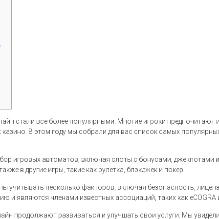
в
нлайн стали все более популярными. Многие игроки предпочитают и
 казино. В этом году мы собрали для вас список самых популярны
ор игровых автоматов, включая слоты с бонусами, джекпотами и 
 также в другие игры, такие как рулетка, блэкджек и покер.
жны учитывать несколько факторов, включая безопасность, лицен
ю и являются членами известных ассоциаций, таких как eCOGRA и 
нлайн продолжают развиваться и улучшать свои услуги. Мы увидел