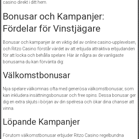
casino direkt i ditt hem.
Bonusar och Kampanjer:
Fördelar för Vinstjägare
Bonusar och kampanjer är en viktig del av online casino-upplevelsen,
och Ritzo Casino förstår värdet av att erbjuda attraktiva erbjudanden
för att locka och behålla spelare. Här är några av de vanligaste
bonusarna du kan förvänta dig:
Välkomstbonusar
Nya spelare välkomnas ofta med generösa välkomstbonusar, som
kan inkludera insättningsbonusar och free spins. Dessa bonusar ger
dig en extra skjuts i början av din spelresa och ökar dina chanser att
vinna.
Löpande Kampanjer
Förutom välkomstbonusar erbjuder Ritzo Casino regelbundna