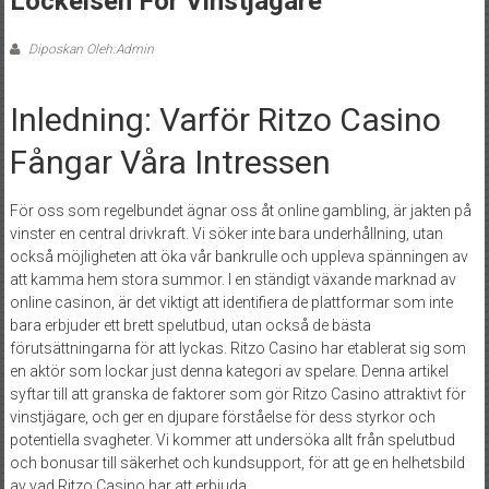
Lockelsen För Vinstjägare
Diposkan Oleh:Admin
Inledning: Varför Ritzo Casino
Fångar Våra Intressen
För oss som regelbundet ägnar oss åt online gambling, är jakten på
vinster en central drivkraft. Vi söker inte bara underhållning, utan
också möjligheten att öka vår bankrulle och uppleva spänningen av
att kamma hem stora summor. I en ständigt växande marknad av
online casinon, är det viktigt att identifiera de plattformar som inte
bara erbjuder ett brett spelutbud, utan också de bästa
förutsättningarna för att lyckas. Ritzo Casino har etablerat sig som
en aktör som lockar just denna kategori av spelare. Denna artikel
syftar till att granska de faktorer som gör Ritzo Casino attraktivt för
vinstjägare, och ger en djupare förståelse för dess styrkor och
potentiella svagheter. Vi kommer att undersöka allt från spelutbud
och bonusar till säkerhet och kundsupport, för att ge en helhetsbild
av vad Ritzo Casino har att erbjuda.