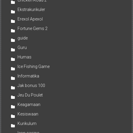
Ekstrakurikuler
Erexol Apexol
Fortune Gems 2
guide
Guru
Humas
Ice Fishing Game
Informatika
Jak bonus 100
Jeu Du Poulet
Keagamaan
Kesiswaan
Kurikulum
leon casino