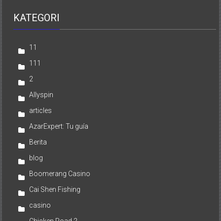
KATEGORI
11
111
2
Allyspin
articles
AzarExpert: Tu guía
Berita
blog
Boomerang Casino
Cai Shen Fishing
casino
Chicken Road 2