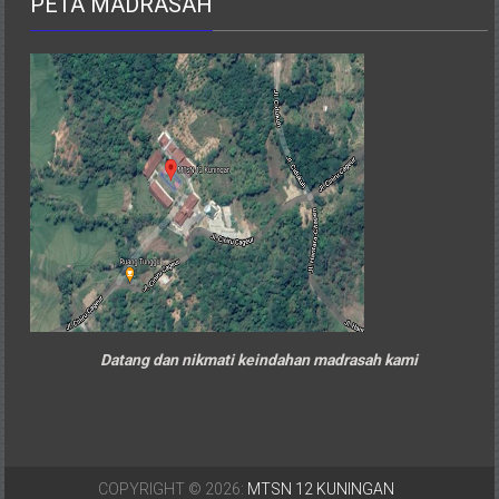
PETA MADRASAH
Datang dan nikmati keindahan madrasah kami
COPYRIGHT © 2026:
MTSN 12 KUNINGAN