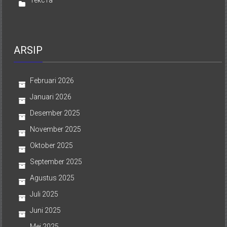
ARSIP
Februari 2026
Januari 2026
Desember 2025
November 2025
Oktober 2025
September 2025
Agustus 2025
Juli 2025
Juni 2025
Mei 2025