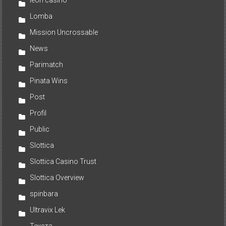
Lomba
Mission Uncrossable
News
Parimatch
Pinata Wins
Post
Profil
Public
Slottica
Slottica Casino Trust
Slottica Overview
spinbara
Ultravix Lek
Текста