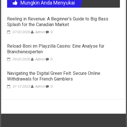
Mungkin Anda Menyukai
Reeling in Revenue: A Beginner’s Guide to Big Bass
Splash for the Canadian Market
07-02-2026
Admin
0
Reload-Boni im Playzilla Casino: Eine Analyse für
Branchenexperten
09-02-2026
Admin
0
Navigating the Digital Green Felt: Secure Online
Withdrawals for French Gamblers
31-12-2025
Admin
0