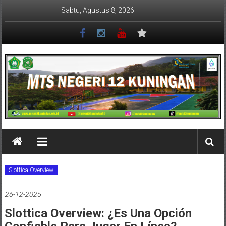
Lompat
Sabtu, Agustus 8, 2026
ke
konten
MTSN
12
KUNINGAN
Slottica Overview
26-12-2025
Slottica Overview: ¿Es Una Opción