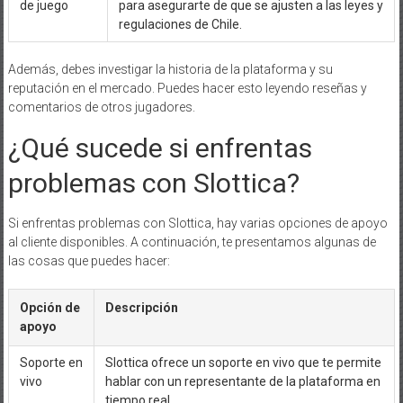
de juego
para asegurarte de que se ajusten a las leyes y
regulaciones de Chile.
Además, debes investigar la historia de la plataforma y su
reputación en el mercado. Puedes hacer esto leyendo reseñas y
comentarios de otros jugadores.
¿Qué sucede si enfrentas
problemas con Slottica?
Si enfrentas problemas con Slottica, hay varias opciones de apoyo
al cliente disponibles. A continuación, te presentamos algunas de
las cosas que puedes hacer:
Opción de
Descripción
apoyo
Soporte en
Slottica ofrece un soporte en vivo que te permite
vivo
hablar con un representante de la plataforma en
tiempo real.