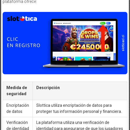
plataforma ofrece:
Medida de
Descripción
seguridad
Encriptación
Slottica utiliza encriptación de datos para
de datos
proteger tus información personal y financiera.
Verificación
La plataforma utiliza una verificación de
de identidad
identidad para asegurarse de que los jugadores