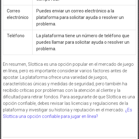
Correo
Puedes enviar un correo electrónico a la
electrónico
plataforma para solicitar ayuda o resolver un
problema.
Teléfono
La plataforma tiene un número de teléfono que
puedes llamar para solicitar ayuda o resolver un
problema.
En resumen, Slottica es una opción popular en el mercado de juego
en línea, pero es importante considerar varios factores antes de
apostar. La plataforma ofrece una variedad de juegos,
características únicas y medidas de seguridad, pero también ha
recibido críticas por problemas con la atención al cliente y la
dificultad para retirar fondos. Para asegurarte de que Slottica es una
opción confiable, debes revisar las licencias y regulaciones de la
plataforma y investigar su historia y reputación en el mercado.
¿Es
Slottica una opción confiable para jugar en línea?