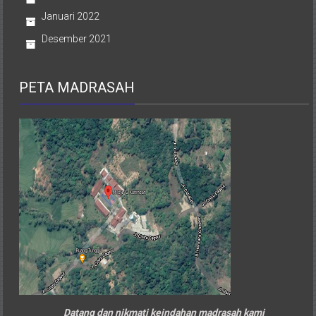
Januari 2022
Desember 2021
PETA MADRASAH
Datang dan nikmati keindahan madrasah kami