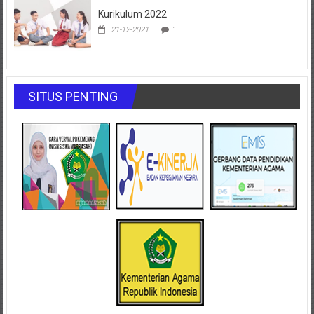
Kurikulum 2022
21-12-2021
1
SITUS PENTING