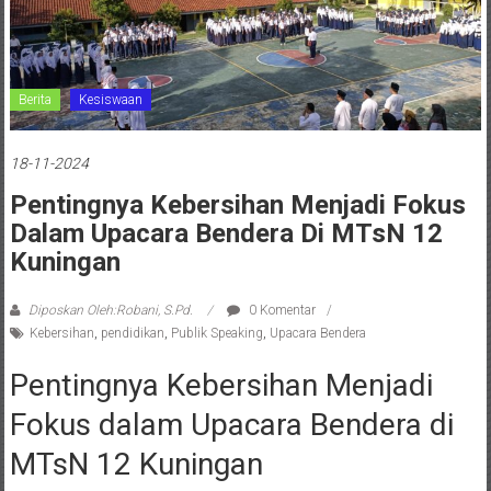
Berita
Kesiswaan
18-11-2024
Pentingnya Kebersihan Menjadi Fokus
Dalam Upacara Bendera Di MTsN 12
Kuningan
Diposkan Oleh:Robani, S.Pd.
0 Komentar
Kebersihan
,
pendidikan
,
Publik Speaking
,
Upacara Bendera
Pentingnya Kebersihan Menjadi
Fokus dalam Upacara Bendera di
MTsN 12 Kuningan