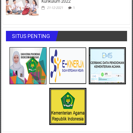
Kurikulum 2022
21-12-2021
1
SITUS PENTING