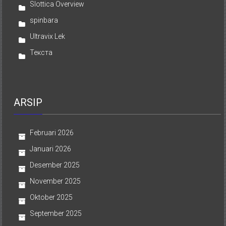
Slottica Overview
spinbara
Ultravix Lek
Текста
ARSIP
Februari 2026
Januari 2026
Desember 2025
November 2025
Oktober 2025
September 2025