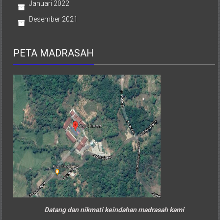
Januari 2022
Desember 2021
PETA MADRASAH
Datang dan nikmati keindahan madrasah kami