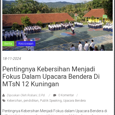
Berita
Kesiswaan
18-11-2024
Pentingnya Kebersihan Menjadi
Fokus Dalam Upacara Bendera Di
MTsN 12 Kuningan
Diposkan Oleh:Robani, S.Pd.
0 Komentar
Kebersihan
,
pendidikan
,
Publik Speaking
,
Upacara Bendera
Pentingnya Kebersihan Menjadi Fokus dalam Upacara Bendera di