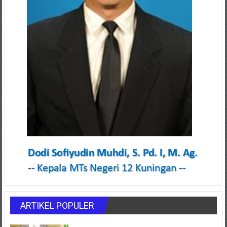
ARTIKEL POPULER