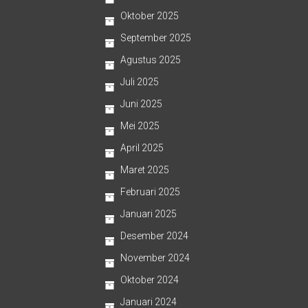
Oktober 2025
September 2025
Agustus 2025
Juli 2025
Juni 2025
Mei 2025
April 2025
Maret 2025
Februari 2025
Januari 2025
Desember 2024
November 2024
Oktober 2024
Januari 2024